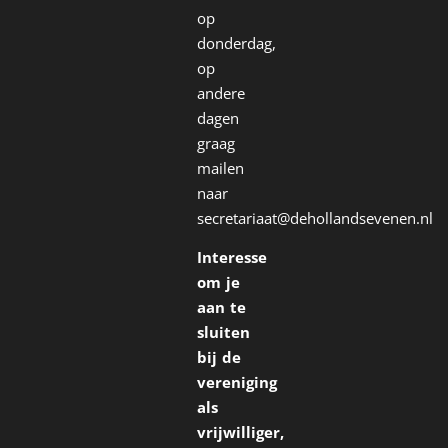
op
donderdag,
op
andere
dagen
graag
mailen
naar
secretariaat@dehollandsevenen.nl
Interesse
om je
aan te
sluiten
bij de
vereniging
als
vrijwilliger,