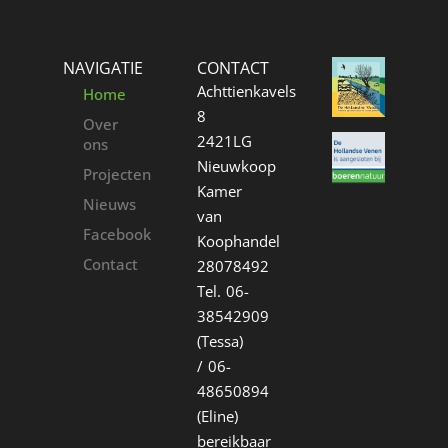
NAVIGATIE
CONTACT
Achttienkavels
Home
8
Over
2421LG
ons
Nieuwkoop
Projecten
Kamer
Nieuws
van
Facebook
Koophandel
Contact
28078492
Tel. 06-
38542909
(Tessa)
/ 06-
48650894
(Eline)
bereikbaar