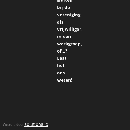
sluiten
bij de
vereniging
als
vrijwilliger,
in een
werkgroep,
of…?
Laat
het
ons
weten!
solutions.io
Website door