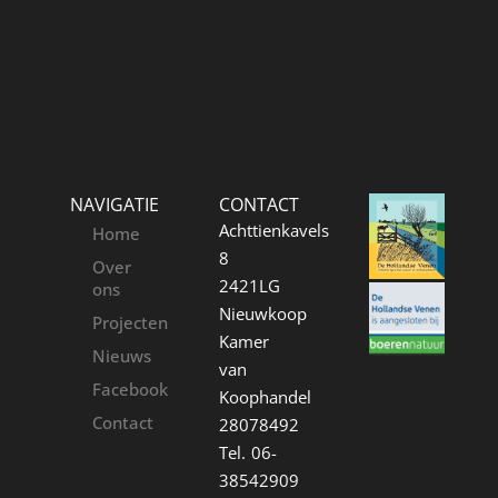
NAVIGATIE
CONTACT
Achttienkavels
Home
8
Over
2421LG
ons
Nieuwkoop
Projecten
Kamer
Nieuws
van
Facebook
Koophandel
Contact
28078492
Tel. 06-
38542909