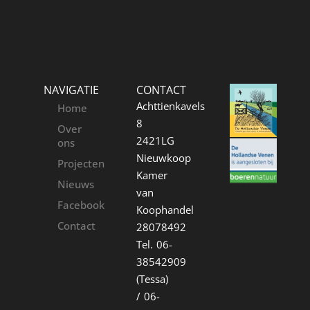
NAVIGATIE
CONTACT
Achttienkavels
Home
8
Over
2421LG
ons
Nieuwkoop
Projecten
Kamer
Nieuws
van
Facebook
Koophandel
Contact
28078492
Tel. 06-
38542909
(Tessa)
/ 06-