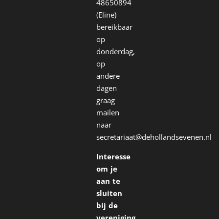
48650894
(Eline)
bereikbaar
op
donderdag,
op
andere
dagen
graag
mailen
naar
secretariaat@dehollandsevenen.nl
Interesse
om je
aan te
sluiten
bij de
vereniging